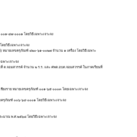
์ ๐๐๑-๔๗-๐๐๐๑ โดยวิธีเฉพาะเจาะจง
โดยวิธีเฉพาะเจาะจง
์) หมายเลขครุภัณฑ์ ๔๒๐-๖๑-๐๐๒๗ จำนวน ๑ เครื่อง โดยวิธีเฉพาะ
ีเฉพาะเจาะจง
ื้นที่ ต.จอมสวรรค์ จำนวน ๒ ร.ร. และ ศพด.อบต.จอมสวรรค์ ในภาคเรียนที่
๓๐ เชียงราย หมายเลขครุภัณฑ์ ๐๐๑-๖๕-๐๐๐๓ โดยเฉพาะเจาะจง
ขครุภัณฑ์ ๐๐๖-๖๔-๐๐๐๑ โดยวิธีเฉพาะเจาะจง
บประมาณ พ.ศ.๒๕๖๘ โดยวิธีเฉพาะเจาะจง