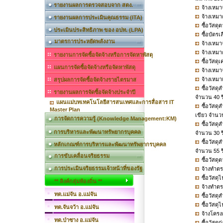
รายงานผลการตรวจสอบจาก สตง.
จ้างเหมา
จ้างเหม
รายงานผลการประเมินคุณธรรม (ITA)
ซื้อวัส
ประเมินประสิทธิภาพ ของ อปท. (LPA)
ซื้อบัตร
มาตรการประหยัดพลังงาน
จ้างเหมา
จ้างเหมา
รายงานการจัดซื้อจัดจ้างหรือการจัดหาพัสดุ
ซื้อวัสด
แผนการจัดซื้อจัดจ้างหรือจัดหาพัสดุ
จ้างเหมา
จ้างเหมา
สรุปผลการจัดซื้อจัดจ้างรายไตรมาส
ซื้อวัสด
รายงานผลการจัดซื้อจัดจ้างประจำปี
จำนวน 40 ร
แผนแม่บทเทคโนโลยีสารสนเทศและการสื่อสาร IT
ซื้อวัสด
Master Plan
เขียว จำนว
การจัดการความรู้ (Knowledge Management:KM)
ซื้อวัสด
การบริหารและพัฒนาทรัพยากรบุคคล
จำนวน 30 ร
ซื้อวัสด
หลักเกณฑ์การบริหารและพัฒนาทรัพยากรบุคคล
จำนวน 55 ร
การขับเคลื่อนจริยธรรม
ซื้อวัสด
การประเมินจริยธรรมเจ้าหน้าที่ของรัฐ
จ้างทำตร
ซื้อวัสด
** ลิงค์กลุ่มท้องถิ่น **
จ้างทำตร
ทต.แม่จัน อ.แม่จัน
ซื้อวัสด
ซื้อวัสด
ทต.จันจว้า อ.แม่จัน
จ้างโครงก
ทต.ป่าซาง อ.แม่จัน
ซื้อวัสด