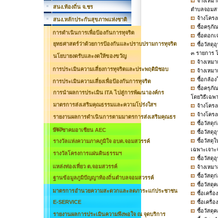
จ้างเหมา
สนง.ท้องถิ่น จ.ชร
ตำบลจอมสวร
จ้างโครง
สนง.หลักประกันสุขภาพแห่งชาติ
ซื้อครุภ
การดำเนินการเพื่อป้องกันการทุจริต
ซื้อดอกเ
ยุทธศาสตร์ว่าด้วยการป้องกันและปราบปรามการทุจริต
ซื้อวัส
๓ รายการ โ
นโยบายงดรับและงดให้ของขวัญ
จ้างเหมาเ
การประเมินความเสี่ยงการทุจริตและประพฤติมิชอบ
จ้างเหมา
ซื้อกล้อ
การประเมินความเสี่ยงเพื่อป้องกันการทุจริต
ซื้อครุภ
การนำผลการประเมิน ITA ไปสู่การพัฒนาองค์กร
โดยวิธีเฉพ
มาตรการส่งเสริมคุณธรรมและความโปร่งใสฯ
จ้างโครง
จ้างโครง
รายงานผลการดำเนินการตามมาตรการส่งเสริมคุณธร
ซื้อวัสด
รมฯ
ประชาคมอาเซียน AEC
ซื้อวัส
ซื้อวัสด
รางวัลแห่งความภาคภูมิใจ อบต.จอมสวรรค์
เฉพาะเจาะ
รางวัลโครงการแผ่นดินธรรมฯ
ซื้อวัส
แหล่งท่องเที่ยว ต.จอมสวรรค์
จ้างเหมา
ซื้อวัสด
ฐานข้อมูลภูมิปัญญาท้องถิ่นตำบลจอมสวรรค์
ซื้อวัสด
มาตรการอำนวยความสะดวกและลดภาระแก่ประชาชน
ซื้อเครื
E-SERVICE
ซื้อเครื
ซื้อวัสด
รายงานผลการประเมินความพึงพอใจ ณ จุดบริการ