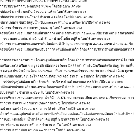
ุสำนักงาน กองการศึกษา จำนวน ๑ รายการ โดยวิธีเฉพาะเจาะจง
การปรับปรุงศาลาประกอบพิธี หมู่ที่ ๗ โดยวิธีเฉพาะเจาะจง
ัณฑ์ก่อสร้าง เครื่องตบดิน จำนวน ๑ เครื่อง โดยวิธีเฉพาะเจาะจง
ัณฑ์ก่อสร้าง สว่านเจาะโรตารี่ จำนวน ๑ เครื่อง โดยวิธีเฉพาะเจาะจง
ัณฑ์การเกษตร ซับเมิร์สสูบน้ำ (Submerse) จำนวน ๒ เครื่อง โดยวิธีเฉพาะเจาะจง
ุสำนักงาน จำนวน ๔ รายการ (กองช่าง) โดยวิธีเฉพาะเจาะจง
าตรวจเช็คและซ่อมแซมรถยนต์ส่วนกลาง หมายเลขทะเบียน กง ๗๗๐๒ เชียงราย หมายเลขครุภัณฑ
การขยายถนน คสล. สายบ้านป่าส้าน - บ้านขี้เหล็ก หมู่ที่ ๒ โดยวิธีเฉพาะเจาะจง
ุสำนักงาน กระดาษถ่ายเอกสารหรือพิมพ์งานทั่วไป คุณภาพมาตรฐาน A๔ ๘๐ แกรม จำนวน ๕๐ รีม 
ตรวจเช็คและซ่อมแซมเครื่องปรับอากาศ (ศูนย์พัฒนาเด็กเล็กองค์การบริหารส่วนตำบลจอมสวรรค
การก่อสร้างอาคารสนามเด็กเล่นศูนย์พัฒนาเด็กเล็กองค์การบริหารส่วนตำบลจอมสวรรค์ โดยวิธ
รเสริม(นม)โรงเรียน นม ยู เอชที ชนิดกล่อง (๒๐๐ มิลลิลิตร) สำหรับนักเรียนสังกัด สพฐ. ในเขตพ
ษา ๒๕๖๘ ประจำเดือน สิงหาคม ๒๕๖๘ - กันยายน ๒๕๖๘ จำนวน ๔๓ วัน และ ประจำเดือน ตุลาค
ซ่อมแซมพร้อมเปลี่ยนอะไหล่ครุภัณฑ์คอมพิวเตอร์ จำนวน ๒ รายการ โดยวิธีเฉพาะเจาะจง
การปรับปรุงศูนย์พัฒนาเด็กเล็กองค์การบริหารส่วนตำบลจอมสวรรค์ โดยวิธีเฉพาะเจาะจง
เปลี่ยนถ่ายน้ำมันเครื่องและตรวจเช็คสภาพทั่วไป รถรับ-ส่งนักเรียน หมายเลขทะเบียน นค ๑๑
สอบบรรจุทราย จำนวน ๑,๕๐๐ ใบ โดยวิธีเฉพาะเจาะจง
าตรวจเช็คและซ่อมแซมรถบรรทุกน้ำ ยี่ห้อ ISUZU หมายเลขทะเบียน ๘๒-๓๖๓๖ เชียงราย หมายเล
ุสำนักงาน จำนวน ๙ รายการ (กองการศึกษา) โดยวิธีเฉพาะเจาะจง
ุงานบ้านงานครัว จำนวน ๔ รายการ (สำนักปลัด) โดยวิธีเฉพาะเจาะจง
ุเครื่องเขียนและอุปกรณ์ ตามโครงการป้องกันโรคเอดส์และโรคติดต่อทางเพศสัมพันธ์ ประจำปีง
การซ่อมแซมตลิ่งแม่น้ำคำโดยถมดิน หมู่ที่ ๖ บ้านหัวรินคำ โดยวิธีเฉพาะเจาะจง
รายางข้อความ กองการศึกษาฯ จำนวน ๓ อัน โดยวิธีเฉพาะเจาะจง
ุสำนักงาน สำนักปลัด จำนวน ๒๐ รายการ โดยวิธีเฉพาะเจาะจง