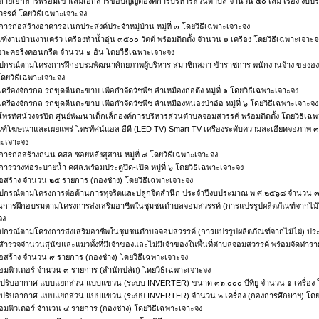
ถ่ายเอกสารพร้อมเข้าเล่มเอกสารข้อบัญญัติองค์การบริหารส่วนตำบล จำนวน ๔๐ เล่ม เรื่อง 
รค์ โดยวิธีเฉพาะเจาะจง
การก่อสร้างอาคารอเนกประสงค์ประจำหมู่บ้าน หมู่ที่ ๓ โดยวิธีเฉพาะเจาะจง
ัณฑ์งานบ้านงานครัว เครื่องทำน้ำอุ่น ๓๕๐๐ วัตต์ พร้อมติดตั้ง จำนวน ๑ เครื่อง โดยวิธีเฉพาะเจาะจ
จาะคอริ่งคอนกรีต จำนวน ๑ อัน โดยวืธีเฉพาะเจาะจง
ดุอุปกรณ์ตามโครงการฝึกอบรมพัฒนาศักยภาพผู้บริหาร สมาชิกสภา ข้าราชการ พนักงานจ้าง ข
ดยวิธีเฉพาะเจาะจง
ครื่องจักรกล รถขุดตีนตะขาบ เพื่อกำจัดวัชพืช ลำเหมืองก่อตึง หมู่ที่ ๑ โดยวิธีเฉพาะเจาะจง
เครื่องจักรกล รถขุดตีนตะขาบ เพื่อกำจัดวัชพืช ลำเหมืองหนองป่าอ้อ หมู่ที่ ๖ โดยวิธีเฉพาะเจาะจง
งโทรทัศน์วงจรปิด ศูนย์พัฒนาเด็กเล็กองค์การบริหารส่วนตำบลจอมสวรรค์ พร้อมติดตั้ง โดยวิธีเฉ
ัณฑ์โฆษณาและเผยแพร่ โทรทัศน์แอล อีดี (LED TV) Smart TV เครื่องระดับความละเอียดจอภาพ 
าะเจาะจง
การก่อสร้างถนน คสล.ซอยหลังสุสาน หมู่ที่ ๘ โดยวิธีเฉพาะเจาะจง
การวางท่อระบายน้ำ คศล.พร้อมประตูปิด-เปิด หมู่ที่ ๖ โดยวิธีเฉพาะเจาะจง
ุก่อสร้าง จำนวน ๒๕ รายการ (กองช่าง) โดยวิธีเฉพาะเจาะจง
ดุอุปกรณ์ตามโครงการต่อต้านการทุจริตและปลูกจิตสำนึก ประจำปีงบประมาณ พ.ศ.๒๕๖๘ จำนวน ๓
ุในการฝึกอบรมตามโครงการส่งเสริมอาชีพในชุมชนตำบลจอมสวรรค์ (การแปรรูปผลิตภัณฑ์จากไม้
จง
ดุอุปกรณ์ตามโครงการส่งเสริมอาชีพในชุมชนตำบลจอมสวรรค์ (การแปรรูปผลิตภัณฑ์จากไม้ไผ่) 
สำรวจจำนวนสุนัขและแมวทั้งที่มีเจ้าของและไม่มีเจ้าของในพื้นที่ตำบลจอมสวรรค์ พร้อมจัดทำร
ุก่อสร้าง จำนวน ๙ รายการ (กองช่าง) โดยวิธีเฉพาะเจาะจง
ุคอมพิวเตอร์ จำนวน ๓ รายการ (สำนักปลัด) โดยวิธีเฉพาะเจาะจง
่องปรับอากาศ แบบแยกส่วน แบบแขวน (ระบบ INVERTER) ขนาด ๓๖,๐๐๐ บีทียู จำนวน ๑ เครื่อง 
่องปรับอากาศ แบบแยกส่วน แบบแขวน (ระบบ INVERTER) จำนวน ๒ เครื่อง (กองการศึกษาฯ) โดย
ุคอมพิวเตอร์ จำนวน ๔ รายการ (กองช่าง) โดยวิธีเฉพาะเจาะจง