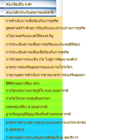
สนง.ท้องถิ่น จ.ชร
สนง.หลักประกันสุขภาพแห่งชาติ
การดำเนินการเพื่อป้องกันการทุจริต
ยุทธศาสตร์ว่าด้วยการป้องกันและปราบปรามการทุจริต
นโยบายงดรับและงดให้ของขวัญ
การประเมินความเสี่ยงการทุจริตและประพฤติมิชอบ
การประเมินความเสี่ยงเพื่อป้องกันการทุจริต
การนำผลการประเมิน ITA ไปสู่การพัฒนาองค์กร
มาตรการส่งเสริมคุณธรรมและความโปร่งใสฯ
รายงานผลการดำเนินการตามมาตรการส่งเสริมคุณธร
รมฯ
ประชาคมอาเซียน AEC
รางวัลแห่งความภาคภูมิใจ อบต.จอมสวรรค์
รางวัลโครงการแผ่นดินธรรมฯ
แหล่งท่องเที่ยว ต.จอมสวรรค์
ฐานข้อมูลภูมิปัญญาท้องถิ่นตำบลจอมสวรรค์
มาตรการอำนวยความสะดวกและลดภาระแก่ประชาชน
E-SERVICE
รายงานผลการประเมินความพึงพอใจ ณ จุดบริการ