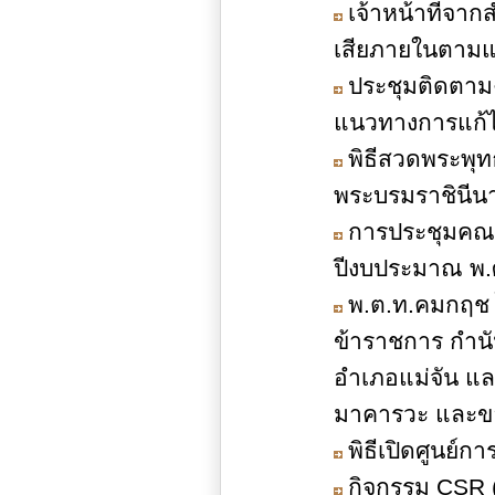
เจ้าหน้าที่จาก
เสียภายในตามแ
ประชุมติดตามง
แนวทางการแก้ไ
พิธีสวดพระพุท
พระบรมราชินีน
การประชุมคณ
ปีงบประมาณ พ.
พ.ต.ท.คมกฤช 
ข้าราชการ กำนัน
อำเภอแม่จัน แล
มาคารวะ และขอ
พิธีเปิดศูนย์ก
กิจกรรม CSR (