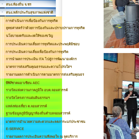
สนง.ท้องถิ่น จ.ชร
สนง.หลักประกันสุขภาพแห่งชาติ
การดำเนินการเพื่อป้องกันการทุจริต
ยุทธศาสตร์ว่าด้วยการป้องกันและปราบปรามการทุจริต
นโยบายงดรับและงดให้ของขวัญ
การประเมินความเสี่ยงการทุจริตและประพฤติมิชอบ
การประเมินความเสี่ยงเพื่อป้องกันการทุจริต
การนำผลการประเมิน ITA ไปสู่การพัฒนาองค์กร
มาตรการส่งเสริมคุณธรรมและความโปร่งใสฯ
รายงานผลการดำเนินการตามมาตรการส่งเสริมคุณธร
รมฯ
ประชาคมอาเซียน AEC
รางวัลแห่งความภาคภูมิใจ อบต.จอมสวรรค์
รางวัลโครงการแผ่นดินธรรมฯ
แหล่งท่องเที่ยว ต.จอมสวรรค์
ฐานข้อมูลภูมิปัญญาท้องถิ่นตำบลจอมสวรรค์
มาตรการอำนวยความสะดวกและลดภาระแก่ประชาชน
E-SERVICE
รายงานผลการประเมินความพึงพอใจ ณ จุดบริการ