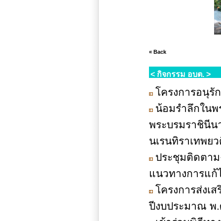
« Back
< กิจกรรม อบต. >
โครงการอนุรั
น้อมรำลึกในพ
พระบรมราชินีนา
นเรนทิราเทพยวด
ประชุมติดตามง
แนวทางการแก้ไ
โครงการส่งเส
ปีงบประมาณ พ.