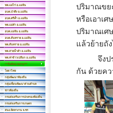
ปริมาณขยะ
ทต.แม่ไร่ อ.แม่จัน
อบต.ป่าตึง อ.แม่จัน
หรือเอาเศ
อบต.ศรีค้ำ อ.แม่จัน
ทต.แม่คำ อ.แม่จัน
ปริมาณเศษอ
อบต.แม่จัน อ.แม่จัน
อบต.สันทราย อ.แม่จัน
แล้วย้ายถ
ทต.สันทราย อ.แม่จัน
ทต.สายน้ำคำ อ.แม่จัน
จึงป
ทต.ท่าข้าวเปลือก อ.แม่จัน
***ลิงค์หน่วยงาน***
กัน ด้วยค
โยธาไทย
กลุ่มพัฒนาท้องถิ่น
กลุ่มเพื่อนพัฒนาส่วนตำบล
ชาวท้องถิ่น
กรมส่งเสริมการปกครองท้องถิ่น
กรมส่งเสริมการเกษตร
สนง.จัดหางาน จ.ชร