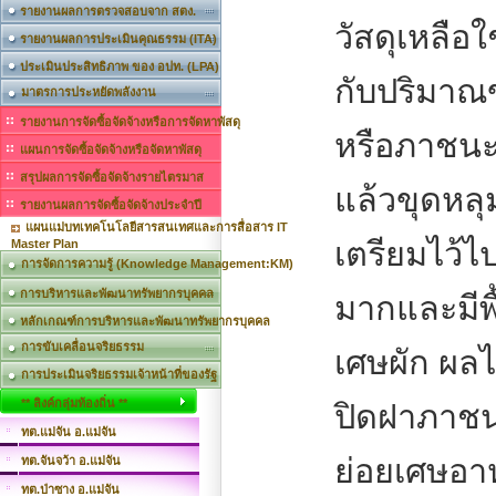
รายงานผลการตรวจสอบจาก สตง.
วัสดุเหลือ
รายงานผลการประเมินคุณธรรม (ITA)
ประเมินประสิทธิภาพ ของ อปท. (LPA)
กับปริมาณข
มาตรการประหยัดพลังงาน
รายงานการจัดซื้อจัดจ้างหรือการจัดหาพัสดุ
หรือภาชนะอ
แผนการจัดซื้อจัดจ้างหรือจัดหาพัสดุ
สรุปผลการจัดซื้อจัดจ้างรายไตรมาส
แล้วขุดหล
รายงานผลการจัดซื้อจัดจ้างประจำปี
แผนแม่บทเทคโนโลยีสารสนเทศและการสื่อสาร IT
เตรียมไว้ไป
Master Plan
การจัดการความรู้ (Knowledge Management:KM)
การบริหารและพัฒนาทรัพยากรบุคคล
มากและมีพ
หลักเกณฑ์การบริหารและพัฒนาทรัพยากรบุคคล
การขับเคลื่อนจริยธรรม
เศษผัก ผลไ
การประเมินจริยธรรมเจ้าหน้าที่ของรัฐ
** ลิงค์กลุ่มท้องถิ่น **
ปิดฝาภาชน
ทต.แม่จัน อ.แม่จัน
ย่อยเศษอาห
ทต.จันจว้า อ.แม่จัน
ทต.ป่าซาง อ.แม่จัน