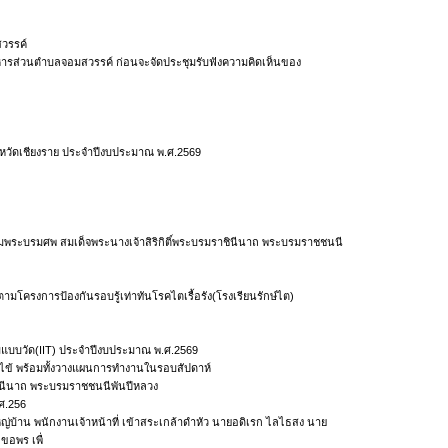
สวรรค์
ริหารส่วนตำบลจอมสวรรค์ ก่อนจะจัดประชุมรับฟังความคิดเห็นของ
หวัดเชียงราย ประจำปีงบประมาณ พ.ศ.2569
พระบรมศพ สมเด็จพระนางเจ้าสิริกิติ์พระบรมราชินีนาถ พระบรมราชชนนี
ครงการป้องกันรอบรู้เท่าทันโรคไตเรื้อรัง(โรงเรียนรักษ์ไต)
นตามแบบวัด(IIT) ประจำปีงบประมาณ พ.ศ.2569
ไข้ พร้อมทั้งวางแผนการทำงานในรอบสัปดาห์
ชินีนาถ พระบรมราชชนนีพันปีหลวง
ศ.256
บ้าน พนักงานเจ้าหน้าที่ เข้าสระเกล้าดำหัว นายอดิเรก ไลไธสง นาย
อพร เพื่