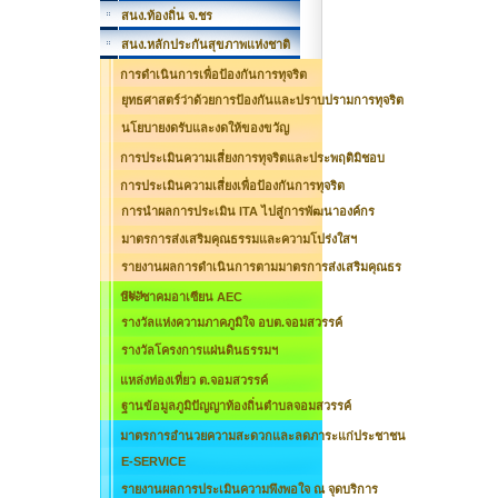
สนง.ท้องถิ่น จ.ชร
สนง.หลักประกันสุขภาพแห่งชาติ
การดำเนินการเพื่อป้องกันการทุจริต
ยุทธศาสตร์ว่าด้วยการป้องกันและปราบปรามการทุจริต
นโยบายงดรับและงดให้ของขวัญ
การประเมินความเสี่ยงการทุจริตและประพฤติมิชอบ
การประเมินความเสี่ยงเพื่อป้องกันการทุจริต
การนำผลการประเมิน ITA ไปสู่การพัฒนาองค์กร
มาตรการส่งเสริมคุณธรรมและความโปร่งใสฯ
รายงานผลการดำเนินการตามมาตรการส่งเสริมคุณธร
รมฯ
ประชาคมอาเซียน AEC
รางวัลแห่งความภาคภูมิใจ อบต.จอมสวรรค์
รางวัลโครงการแผ่นดินธรรมฯ
แหล่งท่องเที่ยว ต.จอมสวรรค์
ฐานข้อมูลภูมิปัญญาท้องถิ่นตำบลจอมสวรรค์
มาตรการอำนวยความสะดวกและลดภาระแก่ประชาชน
E-SERVICE
รายงานผลการประเมินความพึงพอใจ ณ จุดบริการ