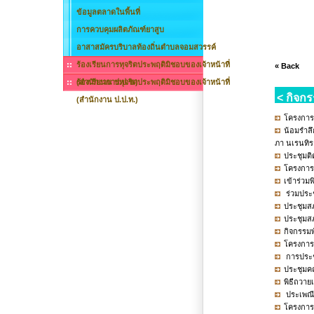
ข้อมูลตลาดในพื้นที่
การควบคุมผลิตภัณฑ์ยาสูบ
อาสาสมัครบริบาลท้องถิ่นตำบลจอมสวรรค์
ร้องเรียนการทุจริตประพฤติมิชอบของเจ้าหน้าที่
« Back
(สำนักงาน ป.ป.ช.)
ร้องเรียนการทุจริตประพฤติมิชอบของเจ้าหน้าที่
< กิจกร
(สำนักงาน ป.ป.ท.)
โครงการ
น้อมรำลึ
ภา นเรนทิร
ประชุมติ
โครงการ
เข้าร่วม
ร่วมประช
ประชุมสภ
ประชุมสภ
กิจกรรมพ
โครงการ
การประชุ
ประชุมค
พิธีถวาย
ประเพณี
โครงการว