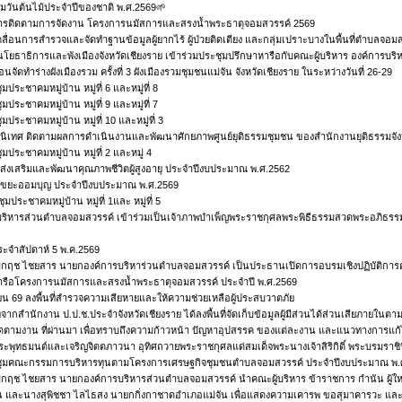
มวันต้นไม้ประจำปีของชาติ พ.ศ.2569🌱
ารติดตามการจัดงาน โครงการนมัสการและสรงน้ำพระธาตุจอมสวรรค์ 2569
ลื่อนการสำรวจและจัดทำฐานข้อมูลผู้ยากไร้ ผู้ป่วยติดเตียง และกลุ่มเปราะบางในพื้นที่ตำบลจอม
โยธาธิการและพังเมืองจังหวัดเชียงราย เข้าร่วมประชุมปรึกษาหารือกับคณะผู้บริหาร องค์การบ
จัดทำร่างผังเมืองรวม ครั้งที่ 3 ผังเมืองรวมชุมชนแม่จัน จังหวัดเชียงราย ในระหว่างวันที่ 26-29
ประชาคมหมู่บ้าน หมู่ที่ 6 และหมู่ที่ 8
ประชาคมหมู่บ้าน หมู่ที่ 9 และหมู่ที่ 7
ประชาคมหมู่บ้าน หมู่ที่ 10 และหมู่ที่ 3
นิเทศ ติดตามผลการดำเนินงานและพัฒนาศักยภาพศูนย์ยุติธรรมชุมชน ของสำนักงานยุติธรรมจัง
ประชาคมหมู่บ้าน หมู่ที่ 2 และหมู่ 4
่งเสริมและพัฒนาคุณภาพชีวิตผู้สูงอายุ ประจำปีงบประมาณ พ.ศ.2562
ขยะออมบุญ ประจำปีงบประมาณ พ.ศ.2569
มประชาคมหมู่บ้าน หมู่ที่ 1และ หมู่ที่ 5
บริหารส่วนตำบลจอมสวรรค์ เข้าร่วมเป็นเจ้าภาพบำเพ็ญพระราชกุศลพระพิธีธรรมสวดพระอภิธรรม
ะจำสัปดาห์ 5 พ.ค.2569
กฤช ไชยสาร นายกองค์การบริหาร่วนตำบลจอมสวรรค์ เป็นประธานเปิดการอบรมเชิงปฏิบัติการตามโ
ารือโครงการนมัสการและสรงน้ำพระธาตุจอมสวรรค์ ประจำปี พ.ศ.2569
น 69 ลงพื้นที่สำรวจความเสียหายและให้ความช่วยเหลือผู้ประสบวาตภัย
ที่จากสำนักงาน ป.ป.ช.ประจำจังหวัดเชียงราย ได้ลงพื้นที่จัดเก็บข้อมูลผู้มีส่วนได้ส่วนเสียภายใ
ดตามงาน ที่ผ่านมา เพื่อทราบถึงความก้าวหน้า ปัญหาอุปสรรค ของแต่ละงาน และแนวทางการแก้
ระพุทธมนต์และเจริญจิตตภาวนา อุทิศถวายพระราชกุศลแด่สมเด็จพระนางเจ้าสิริกิติ์ พระบรมรา
ุมคณะกรรมการบริหารทุนตามโครงการเศรษฐกิจชุมชนตำบลจอมสวรรค์ ประจำปีงบประมาณ พ.
กฤช ไชยสาร นายกองค์การบริหารส่วนตำบลจอมสวรรค์ นำคณะผู้บริหาร ข้าราชการ กำนัน ผู้ใหญ่
น และนางสุพิชชา ไลไธสง นายกกิ่งกาชาดอำเภอแม่จัน เพื่อแสดงความเคารพ ขอสุมาคารวะ และข