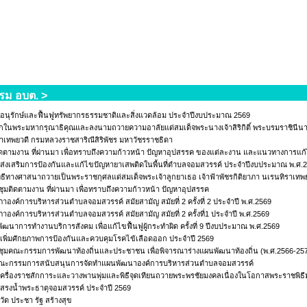
รม อบต. >
อนุรักษ์และฟื้นฟูทรัพยากรธรรมชาติและสิ่งแวดล้อม ประจำปีงบประมาณ 2569
กในพระมหากรุณาธิคุณและลงนามถวายความอาลัยแด่สมเด็จพระนางเจ้าสิริกิติ์ พระบรมราชินีนาถ
าเทพยวดี กรมหลวงราชสาริณีสิริพัชร มหาวัชรราชธิดา
ดตามงาน ที่ผ่านมา เพื่อทราบถึงความก้าวหน้า ปัญหาอุปสรรค ของแต่ละงาน และแนวทางการแก้
ส่งเสริมการป้องกันและแก้ไขปัญหายาเสพติดในพื้นที่ตำบลจอมสวรรค์ ประจำปีงบประมาณ พ.ศ.
พิธีทางศาสนาถวายเป็นพระราชกุศลแด่สมเด็จพระเจ้าลูกยาเธอ เจ้าฟ้าพัชรกิติยาภา นเรนทิราเทพ
ุมติดตามงาน ที่ผ่านมา เพื่อทราบถึงความก้าวหน้า ปัญหาอุปสรรค
าองค์การบริหารส่วนตำบลจอมสวรรค์ สมัยสามัญ สมัยที่ 2 ครั้งที่ 2 ประจำปี พ.ศ.2569
าองค์การบริหารส่วนตำบลจอมสวรรค์ สมัยสามัญ สมัยที่ 2 ครั้งที่1 ประจำปี พ.ศ.2569
ัฒนาการทำงานบริการสังคม เพื่อแก้ไขฟื้นฟูผู้กระทำผิด ครั้งที่ 9 ปีงบประมาณ พ.ศ.2569
เพิ่มศักยภาพการป้องกันและควบคุมโรคไข้เลือดออก ประจำปี 2569
มคณะกรรมการพัฒนาท้องถิ่นและประชาชน เพื่อพิจารณาร่างแผนพัฒนาท้องถิ่น (พ.ศ.2566-2570) ฉบ
ณะกรรมการสนับสนุนการจัดทำแผนพัฒนาองค์การบริหารส่วนตำบลจอมสวรรค์
เครื่องราชสักการะและวางพานพุ่มและพิธีจุดเทียนถวายพระพรชัยมงคลเนื่องในโอกาสพระราชพิ
สรงน้ำพระธาตุจอมสวรรค์ ประจำปี 2569
ัด ประชา รัฐ สร้างสุข