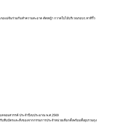
ภอแม่จันร่วมกันทำความสะอาด ตัดหญ้า กวาดใบไม้บริเวณรอบๆ ทาสีรั้ว
ำบลจอมสวรรค์ ประจำปีงบประมาณ พ.ศ.2569
ับหีบบัตรและสิ่งของจากกรรมการประจำหน่วยเลือกตั้งพร้อมทั้งยุบรวมถุง