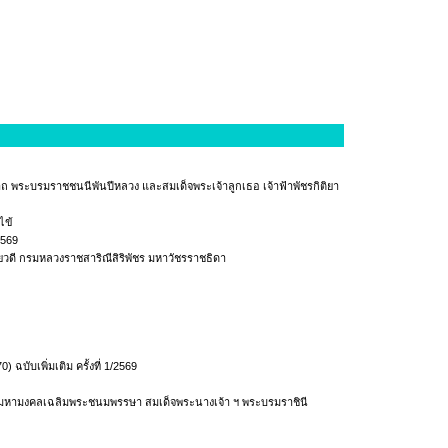
 พระบรมราชชนนีพันปีหลวง และสมเด็จพระเจ้าลูกเธอ เจ้าฟ้าพัชรกิติยา
ไข้
2569
ยวดี กรมหลวงราชสาริณีสิริพัชร มหาวัชรราชธิดา
ับเพิ่มเติม ครั้งที่ 1/2569
ธีมหามงคลเฉลิมพระชนมพรรษา สมเด็จพระนางเจ้า ฯ พระบรมราชินี