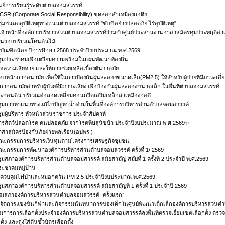
ศูนย์การเรียนรู้ระดับตำบลจอมสวรรค์
CSR (Corporate Social Responsibility) ขุดลอกลำเหมืองกอตึง
ชุมชนลดอุบัติเหตุทางถนนตำบลจอมสวรรค์ "ขับขี่อย่างปลอดภัย ไร้อุบัติเหตุ"
จ้าหน้าที่องค์การบริหารส่วนตำบลจอมสวรรค์ร่วมกับศูนย์ประสานงานอาสาสมัครคุมประพฤติอำเ
ยนรอบบริเวณโคนต้นไม้
บัณฑิตน้อย ปีการศึกษา 2568 ประจำปีงบประมาณ พ.ศ.2569
ุมประชาคมเพื่อเตรียมความพร้อมในแผนพัฒนาท้องถิ่น
จความเสียหาย และให้การช่วยเหลือเบื้องต้นวาตภัย
่มอบหน้ากากอนามัย เพื่อใช้ในการป้องกันฝุ่นละอองขนาดเล็ก(PM2.5) ให้สำหรับผู้ป่วยที่มีภาวะเสี่ย
ากอนามัยสำหรับผู้ป่วยที่มีภาวะเสี่ยง เพื่อป้องกันฝุ่นละอองขนาดเล็ก ในพื้นที่ตำบลจอมสวรรค์
กอนดิน บริเวณท่อลอดเหลี่ยมคอนกรีตเสริมเหล็กลำเหมืองก่อตึ
ุมการหาแนวทางแก้ไขปัญหาน้ำท่วมในพื้นที่องค์การบริหารส่วนตำบลจอมสวรรค์
มผู้บริหาร หัวหน้าส่วนราชการ ประจำสัปดาห์
รสัตว์ปลอดโรค คนปลอดภัย จากโรคพิษสุนัขบ้า ประจำปีงบประมาณ พ.ศ.2569✨
สาสมัครป้องกันภัยฝ่ายพลเรือน(อปพร.)
ณะกรรมการบริหารเงินทุนตามโครงการเศรษฐกิจชุมชน
ะกรรมการพัฒนาองค์การบริหารส่วนตำบลจอมสวรรค์ ครั้งที่ 1/ 2569
มสภาองค์การบริหารส่วนตำบลจอมสวรรค์ สมัยสามัญ สมัยที่ 1 ครั้งที่ 2 ประจำปี พ.ศ.2569
ะชาคมหมู่บ้าน
ควบคุมไฟป่าและหมอกควัน PM 2.5 ประจำปีงบประมาณ พ.ศ.2569
มสภาองค์การบริหารส่วนตำบลจอมสวรรค์ สมัยสามัญที่ 1 ครั้งที่ 1 ประจำปี 2569
ุมสภาองค์การบริหารส่วนตำบลจอมสวรรค์ “ครั้งแรก”
จัดการแข่งขันกีฬาและกิจกรรมนันทนาการของเด็กในศูนย์พัฒนาเด็กเล็กองค์การบริหารส่วนต
ารการเลือกตั้งประจำองค์การบริหารส่วนตำบลจอมสวรรค์ลงพื้นที่ตรวจเยี่ยมเขตเลือกตั้ง ตรวจร
ตั้ง และถุงใส่ต้นขั้วบัตรเลือกตั้ง