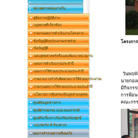
หน่วยตรวจสอบภายใน
คู่มือการปฏิบัติงาน
กฎหมายที่เกี่ยวข้อง
รายงานผลการดำเนินงานโครงการ
ข้อบัญญัติงบประมาณรายจ่าย
โครงการ
ข้อบัญญัติ
แผนยุทธศาสตร์หรือแผนพัฒนาหน่วยงาน
แผนการดำเนินงานประจำปี
แผนการใช้จ่ายงบประมาณประจำปี
วันพฤหั
รายงานการกำกับติดตามการใช้จ่ายงบประมาณ
นายกองค
รายงานผลการใช้จ่ายงบประมาณประจำปี
มีกิจกรร
นโยบายการคุ้มครองข้อมูลส่วนบุคคล
การฟ้อนร
คณะกรรม
ศูนย์ข้อมูลข่าวสาร
ศูนย์ดำรงธรรม อบต.จอมสวรรค์
ศูนย์รับเรื่่องราวร้องเรียนร้องทุกข์
แบบฟอร์ม คำร้องต่างๆ
ผลการสำรวจความพึงพอใจ