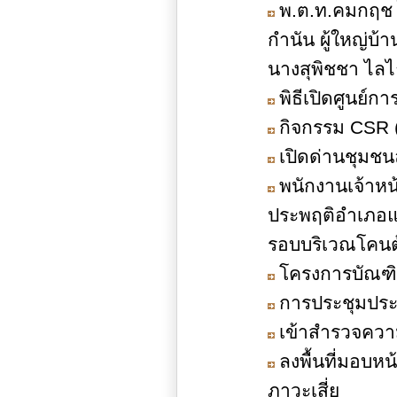
พ.ต.ท.คมกฤช 
กำนัน ผู้ใหญ่บ้
นางสุพิชชา ไลไ
พิธีเปิดศูนย์ก
กิจกรรม CSR (
เปิดด่านชุมชน
พนักงานเจ้าห
ประพฤติอำเภอแม
รอบบริเวณโคนต
โครงการบัณฑิ
การประชุมประ
เข้าสำรวจความ
ลงพื้นที่มอบหน
ภาวะเสี่ย