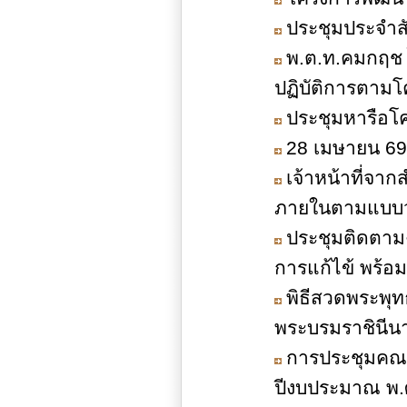
ประชุมประจำส
พ.ต.ท.คมกฤช 
ปฏิบัติการตามโค
ประชุมหารือโ
28 เมษายน 69 
เจ้าหน้าที่จาก
ภายในตามแบบวั
ประชุมติดตาม
การแก้ไข้ พร้อ
พิธีสวดพระพุท
พระบรมราชินีน
การประชุมคณ
ปีงบประมาณ พ.