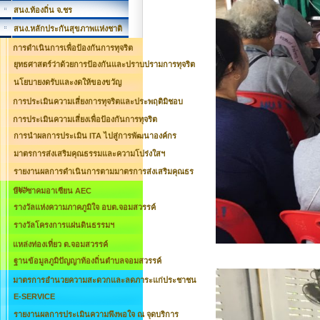
สนง.ท้องถิ่น จ.ชร
สนง.หลักประกันสุขภาพแห่งชาติ
การดำเนินการเพื่อป้องกันการทุจริต
ยุทธศาสตร์ว่าด้วยการป้องกันและปราบปรามการทุจริต
นโยบายงดรับและงดให้ของขวัญ
การประเมินความเสี่ยงการทุจริตและประพฤติมิชอบ
การประเมินความเสี่ยงเพื่อป้องกันการทุจริต
การนำผลการประเมิน ITA ไปสู่การพัฒนาองค์กร
มาตรการส่งเสริมคุณธรรมและความโปร่งใสฯ
รายงานผลการดำเนินการตามมาตรการส่งเสริมคุณธร
รมฯ
ประชาคมอาเซียน AEC
รางวัลแห่งความภาคภูมิใจ อบต.จอมสวรรค์
รางวัลโครงการแผ่นดินธรรมฯ
แหล่งท่องเที่ยว ต.จอมสวรรค์
ฐานข้อมูลภูมิปัญญาท้องถิ่นตำบลจอมสวรรค์
มาตรการอำนวยความสะดวกและลดภาระแก่ประชาชน
E-SERVICE
รายงานผลการประเมินความพึงพอใจ ณ จุดบริการ