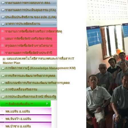
รายงานผลการตรวจสอบจาก สตง.
รายงานผลการประเมินคุณธรรม (ITA)
ประเมินประสิทธิภาพ ของ อปท. (LPA)
มาตรการประหยัดพลังงาน
รายงานการจัดซื้อจัดจ้างหรือการจัดหาพัสดุ
แผนการจัดซื้อจัดจ้างหรือจัดหาพัสดุ
สรุปผลการจัดซื้อจัดจ้างรายไตรมาส
รายงานผลการจัดซื้อจัดจ้างประจำปี
แผนแม่บทเทคโนโลยีสารสนเทศและการสื่อสาร IT
Master Plan
การจัดการความรู้ (Knowledge Management:KM)
การบริหารและพัฒนาทรัพยากรบุคคล
หลักเกณฑ์การบริหารและพัฒนาทรัพยากรบุคคล
การขับเคลื่อนจริยธรรม
การประเมินจริยธรรมเจ้าหน้าที่ของรัฐ
** ลิงค์กลุ่มท้องถิ่น **
ทต.แม่จัน อ.แม่จัน
ทต.จันจว้า อ.แม่จัน
ทต.ป่าซาง อ.แม่จัน