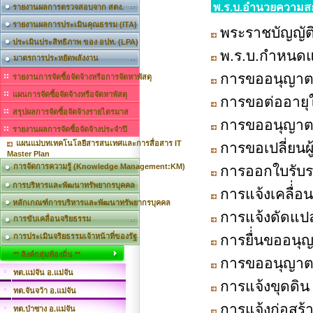
พ.ร.บ.อำนวยความสะ
รายงานผลการตรวจสอบจาก สตง.
รายงานผลการประเมินคุณธรรม (ITA)
พระราชบัญญัติ
ประเมินประสิทธิภาพ ของ อปท. (LPA)
พ.ร.บ.กำหนด
มาตรการประหยัดพลังงาน
การขออนุญาตเ
รายงานการจัดซื้อจัดจ้างหรือการจัดหาพัสดุ
แผนการจัดซื้อจัดจ้างหรือจัดหาพัสดุ
การขอต่ออายุ
สรุปผลการจัดซื้อจัดจ้างรายไตรมาส
การขออนุญาตเ
รายงานผลการจัดซื้อจัดจ้างประจำปี
แผนแม่บทเทคโนโลยีสารสนเทศและการสื่อสาร IT
การขอเปลี่ยนผ
Master Plan
การจัดการความรู้ (Knowledge Management:KM)
การออกใบรับร
การบริหารและพัฒนาทรัพยากรบุคคล
การแจ้งเคลื่่
หลักเกณฑ์การบริหารและพัฒนาทรัพยากรบุคคล
การแจ้งดัดแป
การขับเคลื่อนจริยธรรม
การประเมินจริยธรรมเจ้าหน้าที่ของรัฐ
การยื่่นขออน
** ลิงค์กลุ่มท้องถิ่น **
การขออนุญาต
ทต.แม่จัน อ.แม่จัน
การแจ้งขุดดิน
ทต.จันจว้า อ.แม่จัน
การแจ้งก่อสร
ทต.ป่าซาง อ.แม่จัน