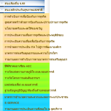
สนง.ท้องถิ่น จ.ชร
สนง.หลักประกันสุขภาพแห่งชาติ
การดำเนินการเพื่อป้องกันการทุจริต
ยุทธศาสตร์ว่าด้วยการป้องกันและปราบปรามการทุจริต
นโยบายงดรับและงดให้ของขวัญ
การประเมินความเสี่ยงการทุจริตและประพฤติมิชอบ
การประเมินความเสี่ยงเพื่อป้องกันการทุจริต
การนำผลการประเมิน ITA ไปสู่การพัฒนาองค์กร
มาตรการส่งเสริมคุณธรรมและความโปร่งใสฯ
รายงานผลการดำเนินการตามมาตรการส่งเสริมคุณธร
รมฯ
ประชาคมอาเซียน AEC
รางวัลแห่งความภาคภูมิใจ อบต.จอมสวรรค์
รางวัลโครงการแผ่นดินธรรมฯ
แหล่งท่องเที่ยว ต.จอมสวรรค์
ฐานข้อมูลภูมิปัญญาท้องถิ่นตำบลจอมสวรรค์
มาตรการอำนวยความสะดวกและลดภาระแก่ประชาชน
E-SERVICE
รายงานผลการประเมินความพึงพอใจ ณ จุดบริการ