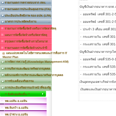
รายงานผลการตรวจสอบจาก สตง.
บัญชีเงินฝากธนาคาร ธกส. 
รายงานผลการประเมินคุณธรรม (ITA)
ออมทรัพย์
เลขที่
-
301-2-
ประเมินประสิทธิภาพ ของ อปท. (LPA)
ออมทรัพย์
เลขที่
มาตรการประหยัดพลังงาน
-
301-2-
รายงานการจัดซื้อจัดจ้างหรือการจัดหาพัสดุ
ประจำ
เดือน เลขที่
-
3
301
แผนการจัดซื้อจัดจ้างหรือจัดหาพัสดุ
กระแสรายวัน
เลขที่
-
301
สรุปผลการจัดซื้อจัดจ้างรายไตรมาส
กระแสรายวัน
เลขที่
-
301
รายงานผลการจัดซื้อจัดจ้างประจำปี
บัญชีเงินฝากธนาคารกรุงไท
แผนแม่บทเทคโนโลยีสารสนเทศและการสื่อสาร IT
Master Plan
ออมทรัพย์
เลขที่
-
535-0-
การจัดการความรู้ (Knowledge Management:KM)
กระแสรายวัน
เลขที่
-
535
การบริหารและพัฒนาทรัพยากรบุคคล
กระแสรายวัน
เลขที่
-
535
หลักเกณฑ์การบริหารและพัฒนาทรัพยากรบุคคล
การขับเคลื่อนจริยธรรม
เงินอุดหนุนเฉพาะกิจฝากจัง
การประเมินจริยธรรมเจ้าหน้าที่ของรัฐ
เงินสดและเงินฝากธนาคาร
** ลิงค์กลุ่มท้องถิ่น **
ทต.แม่จัน อ.แม่จัน
ทต.จันจว้า อ.แม่จัน
ทต.ป่าซาง อ.แม่จัน