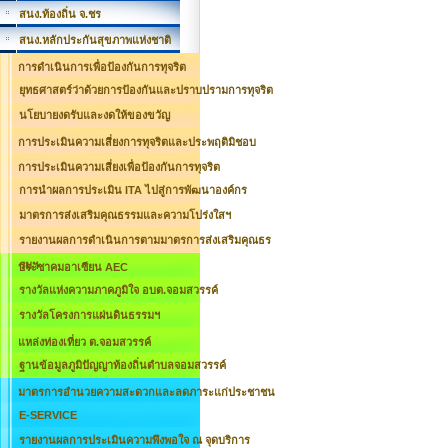
สนง.ท้องถิ่น จ.ชร
สนง.หลักประกันสุขภาพแห่งชาติ
การดำเนินการเพื่อป้องกันการทุจริต
ยุทธศาสตร์ว่าด้วยการป้องกันและปราบปรามการทุจริต
นโยบายงดรับและงดให้ของขวัญ
การประเมินความเสี่ยงการทุจริตและประพฤติมิชอบ
การประเมินความเสี่ยงเพื่อป้องกันการทุจริต
การนำผลการประเมิน ITA ไปสู่การพัฒนาองค์กร
มาตรการส่งเสริมคุณธรรมและความโปร่งใสฯ
รายงานผลการดำเนินการตามมาตรการส่งเสริมคุณธร
รมฯ
ประชาคมอาเซียน AEC
รางวัลแห่งความภาคภูมิใจ อบต.จอมสวรรค์
รางวัลโครงการแผ่นดินธรรมฯ
แหล่งท่องเที่ยว ต.จอมสวรรค์
ฐานข้อมูลภูมิปัญญาท้องถิ่นตำบลจอมสวรรค์
มาตรการอำนวยความสะดวกและลดภาระแก่ประชาชน
E-SERVICE
รายงานผลการประเมินความพึงพอใจ ณ จุดบริการ