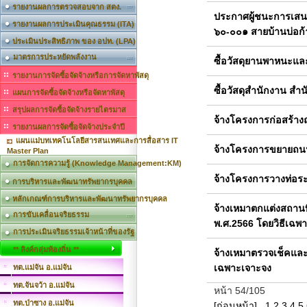
รายงานผลการตรวจสอบจาก สตง.
ประกาศผู้ชนะการเสน
รายงานผลการประเมินคุณธรรม (ITA)
๖๐-๐๐๑ สายบ้านบ่อก้าง
ประเมินประสิทธิภาพ ของ อปท. (LPA)
มาตรการประหยัดพลังงาน
ซื้อวัสดุยานพาหนะและ
รายงานการจัดซื้อจัดจ้างหรือการจัดหาพัสดุ
ซื้อวัสดุสำนักงาน ส
แผนการจัดซื้อจัดจ้างหรือจัดหาพัสดุ
สรุปผลการจัดซื้อจัดจ้างรายไตรมาส
จ้างโครงการก่อสร้างถ
รายงานผลการจัดซื้อจัดจ้างประจำปี
แผนแม่บทเทคโนโลยีสารสนเทศและการสื่อสาร IT
จ้างโครงการขยายถนนค
Master Plan
การจัดการความรู้ (Knowledge Management:KM)
จ้างโครงการวางท่อระบ
การบริหารและพัฒนาทรัพยากรบุคคล
หลักเกณฑ์การบริหารและพัฒนาทรัพยากรบุคคล
จ้างเหมาตกแต่งสถานท
การขับเคลื่อนจริยธรรม
พ.ศ.2566 โดยวิธีเฉพ
การประเมินจริยธรรมเจ้าหน้าที่ของรัฐ
** ลิงค์กลุ่มท้องถิ่น **
จ้างเหมาตรวจเช็คแล
เฉพาะเจาะจง
ทต.แม่จัน อ.แม่จัน
ทต.จันจว้า อ.แม่จัน
หน้า 54/105
ทต.ป่าซาง อ.แม่จัน
[ก่อนหน้า]
1
2
3
4
5