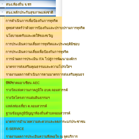
สนง.ท้องถิ่น จ.ชร
สนง.หลักประกันสุขภาพแห่งชาติ
การดำเนินการเพื่อป้องกันการทุจริต
ยุทธศาสตร์ว่าด้วยการป้องกันและปราบปรามการทุจริต
นโยบายงดรับและงดให้ของขวัญ
การประเมินความเสี่ยงการทุจริตและประพฤติมิชอบ
การประเมินความเสี่ยงเพื่อป้องกันการทุจริต
การนำผลการประเมิน ITA ไปสู่การพัฒนาองค์กร
มาตรการส่งเสริมคุณธรรมและความโปร่งใสฯ
รายงานผลการดำเนินการตามมาตรการส่งเสริมคุณธร
รมฯ
ประชาคมอาเซียน AEC
รางวัลแห่งความภาคภูมิใจ อบต.จอมสวรรค์
รางวัลโครงการแผ่นดินธรรมฯ
แหล่งท่องเที่ยว ต.จอมสวรรค์
ฐานข้อมูลภูมิปัญญาท้องถิ่นตำบลจอมสวรรค์
มาตรการอำนวยความสะดวกและลดภาระแก่ประชาชน
E-SERVICE
รายงานผลการประเมินความพึงพอใจ ณ จุดบริการ